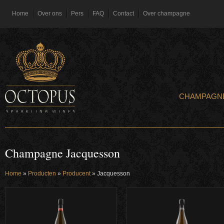
Home
Over ons
Pers
FAQ
Contact
Over champagne
CHAMPAGN
Champagne Jacquesson
Home
»
Producten
»
Producent
»
Jacquesson