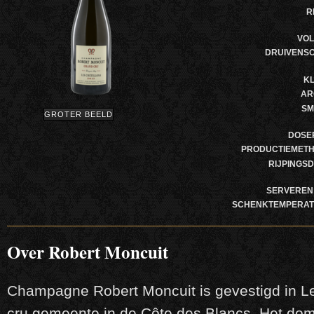
R
VO
DRUIVENS
K
AR
SM
GROTER BEELD
DOSE
PRODUCTIEMET
RIJPINGS
SERVEREN
SCHENKTEMPERA
Over Robert Moncuit
Champagne Robert Moncuit is gevestigd in Le
cru gemeente in de Côte des Blancs. Het dom