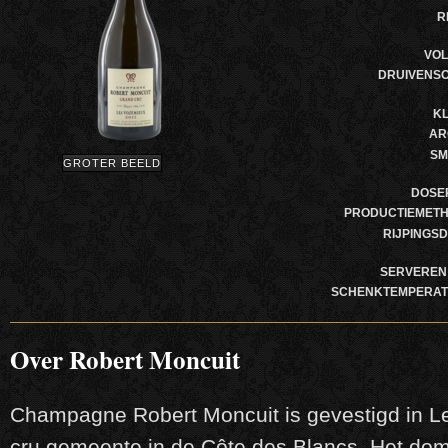
R
VO
DRUIVENS
K
AR
SM
GROTER BEELD
DOSE
PRODUCTIEMET
RIJPINGS
SERVEREN
SCHENKTEMPERA
Over Robert Moncuit
Champagne Robert Moncuit is gevestigd in Le
cru gemeente in de Côte des Blancs. Het dom